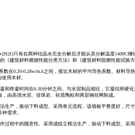
4•2H2O只有在两种结晶水完全分解后才能从其分解温度140
颁布的《建筑材料燃烧性能分类方法》和《建筑材料阻燃性能试验
在0.20-0.28w/m.k之间，接近木材的平均导热系数。材
内使用木材。
和终凝时间在6-30分钟之间。与水泥制品相比，它凝结和硬
板，由高强水泥、珍珠岩、轻质陶粒和两层钢丝网制成。
生产，振动下料成型。采用单元流程。该墙板平整度好，尺寸
多种需求。
过程中的随意性。采用成组立模法生产，振动下料成型。采用