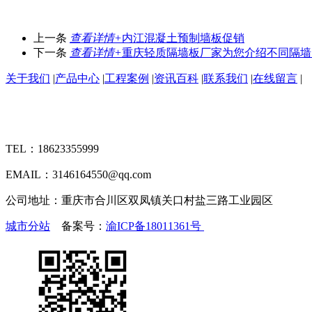
上一条
查看详情+
内江混凝土预制墙板促销
下一条
查看详情+
重庆轻质隔墙板厂家为您介绍不同隔墙
关于我们
|
产品中心
|
工程案例
|
资讯百科
|
联系我们
|
在线留言
|
TEL：18623355999
EMAIL：3146164550@qq.com
公司地址：重庆市合川区双凤镇关口村盐三路工业园区
城市分站
备案号：
渝ICP备18011361号